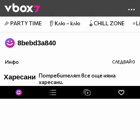
Member of
👾
🎉 PARTY TIME
👂 Клю – клю
🪀CHILL ZONE
⭐Li
8bebd3a840
Инфо
СЛЕДВАЙ
0
Потребителят все още няма
Харесани
харесани.