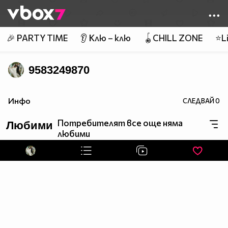
Member of
👾
🎉 PARTY TIME
👂 Клю – клю
🪀CHILL ZONE
⭐Li
9583249870
Инфо
СЛЕДВАЙ
0
Потребителят все още няма
Любими
любими