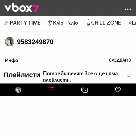
Member of
👾
🎉 PARTY TIME
👂 Клю – клю
🪀CHILL ZONE
⭐Li
9583249870
Инфо
СЛЕДВАЙ
0
Потребителят все още няма
Плейлисти
плейлисти.