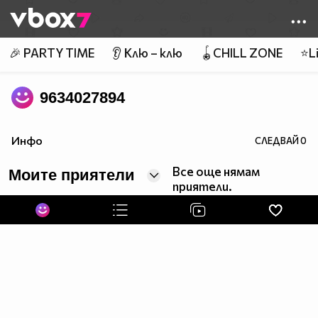
Member of
👾
🎉 PARTY TIME
👂 Клю – клю
🪀CHILL ZONE
⭐Li
9634027894
Инфо
СЛЕДВАЙ
0
Все още нямам
Моите приятели
приятели.