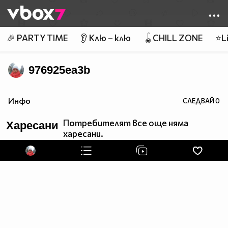
Member of
👾
🎉 PARTY TIME
👂 Клю – клю
🪀CHILL ZONE
⭐Li
976925ea3b
Инфо
СЛЕДВАЙ
0
Потребителят все още няма
Харесани
харесани.