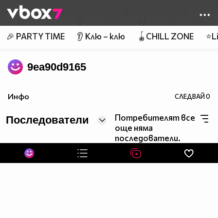
Member of
👾
🎉 PARTY TIME
👂 Клю – клю
🪀CHILL ZONE
⭐Li
9ea90d9165
Инфо
СЛЕДВАЙ
0
Потребителят все
Последователи
още няма
последователи.