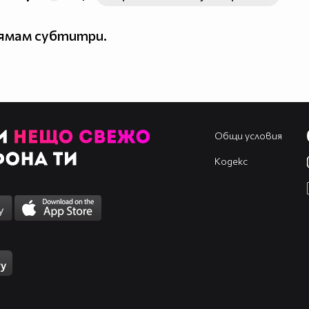
нямам субтитри.
Общи условия
Кодекс