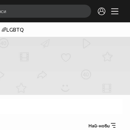
🌈LGBTQ
Най-нови