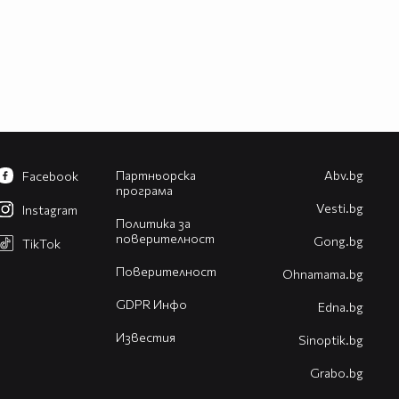
Партньорска
Abv.bg
Facebook
програма
Vesti.bg
Instagram
Политика за
поверителност
Gong.bg
TikTok
Поверителност
Оhnamama.bg
GDPR Инфо
Edna.bg
Известия
Sinoptik.bg
Grabo.bg