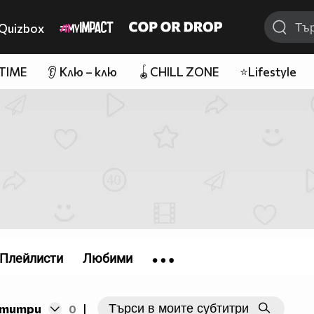
Quizbox
 TIME
👂 Клю – клю
🪀CHILL ZONE
⭐Lifestyle
Плейлисти
Любими
бтитри
0
|