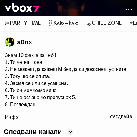
Member of
👾
🎉 PARTY TIME
👂 Клю – клю
🪀CHILL ZONE
⭐Li
a0nx
Знам 10 факта за теб!!
1. Ти четеш това.
2. Не можеш да кажеш М без да си докоснеш устните.
3. Току що се опита.
4. 3aсмя се или се усмихна.
6. Ти си момче/момиче.
7. Ти не осъзна че пропуснах 5.
8. Поглеждаш
към 4 и 6.
Инфо
СЛЕДВАЙ
8
9. Това ти харесва.
10. Ще го покажеш на приятели
Следвани канали