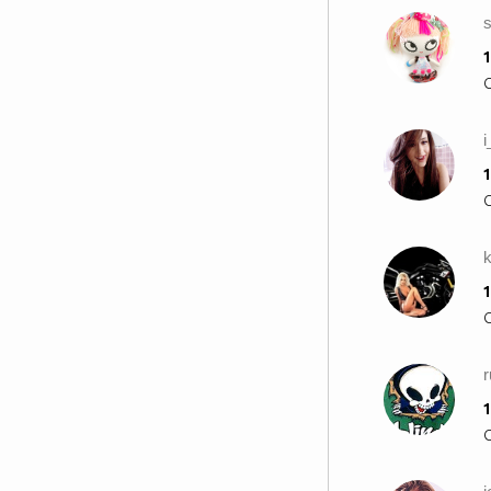
1
i
1
1
r
1