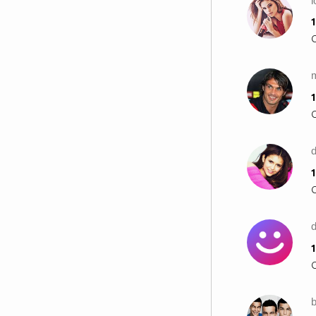
1
m
1
1
d
1
b