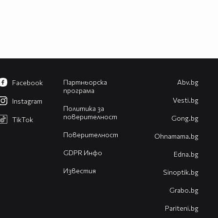
Партньорска
Abv.bg
Facebook
програма
Vesti.bg
Instagram
Политика за
поверителност
Gong.bg
TikTok
Поверителност
Оhnamama.bg
GDPR Инфо
Edna.bg
Известия
Sinoptik.bg
Grabo.bg
Pariteni.bg