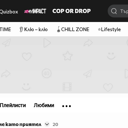
Quizbox
 TIME
👂 Клю – клю
🪀CHILL ZONE
⭐Lifestyle
Плейлисти
Любими
ме като приятел
20