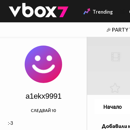
Member of
👾
Trending
🎉 PARTY
a1ekx9991
Начало
СЛЕДВАЙ
10
:-3
Добавили 