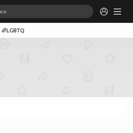
🌈LGBTQ