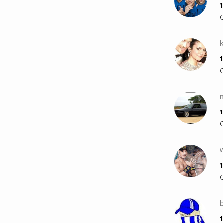
1
1
m
1
1
1