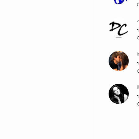
1
1
l
1