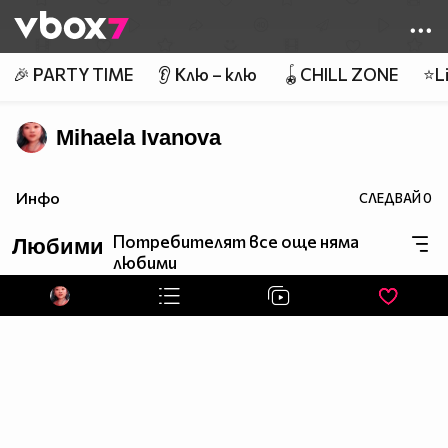
Member of
👾
🎉 PARTY TIME
👂 Клю – клю
🪀CHILL ZONE
⭐Li
Mihaela Ivanova
Инфо
СЛЕДВАЙ
0
Потребителят все още няма
Любими
любими