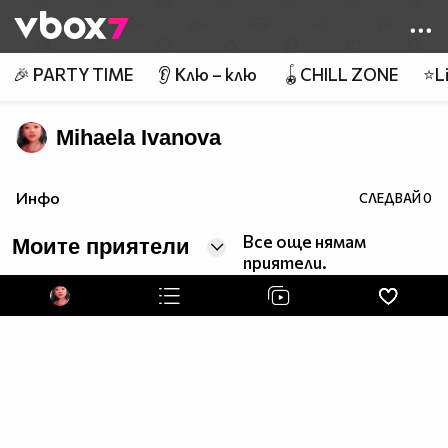
Member of
👾
🎉 PARTY TIME
👂 Клю – клю
🪀CHILL ZONE
⭐Li
Mihaela Ivanova
Инфо
СЛЕДВАЙ
0
Все още нямам
Моите приятели
приятели.