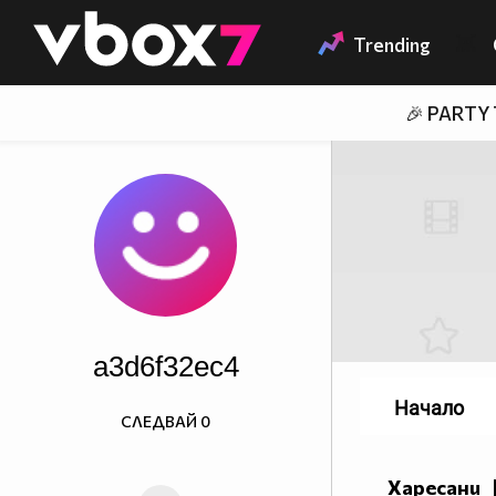
Member of
👾
Trending
🎉 PARTY
a3d6f32ec4
Начало
СЛЕДВАЙ
0
Харесани