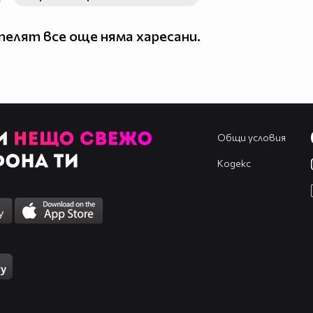
елят все още няма харесани.
Общи условия
Кодекс