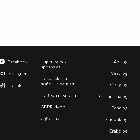
Партньорска
Abv.bg
Facebook
програма
Vesti.bg
Instagram
Политика за
поверителност
Gong.bg
TikTok
Поверителност
Оhnamama.bg
GDPR Инфо
Edna.bg
Известия
Sinoptik.bg
Grabo.bg