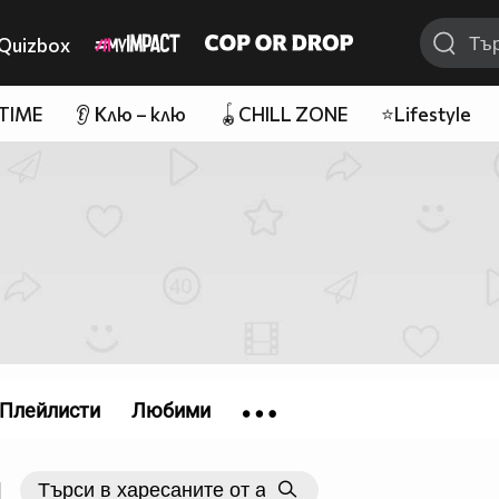
Quizbox
 TIME
👂 Клю – клю
🪀CHILL ZONE
⭐Lifestyle
Плейлисти
Любими
|