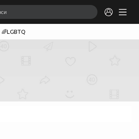
🌈LGBTQ