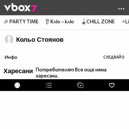
Member of
👾
🎉 PARTY TIME
👂 Клю – клю
🪀CHILL ZONE
⭐Li
Кольо Стоянов
Инфо
СЛЕДВАЙ
0
Потребителят все още няма
Харесани
харесани.