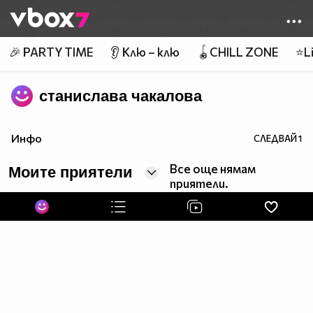
Member of
👾
🎉 PARTY TIME
👂 Клю – клю
🪀CHILL ZONE
⭐Li
станислава чакалова
Инфо
СЛЕДВАЙ
1
Все още нямам
Моите приятели
приятели.