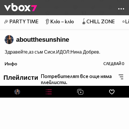
Member of
👾
🎉 PARTY TIME
👂 Клю – клю
🪀CHILL ZONE
⭐Li
aboutthesunshine
Здравейте,аз съм Сиси.ИДОЛ:Нина Добрев.
Инфо
СЛЕДВАЙ
0
Потребителят все още няма
Плейлисти
плейлисти.