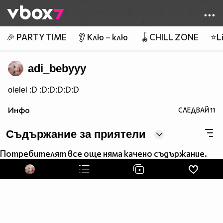
Member of
👾
🎉 PARTY TIME
👂 Клю – клю
🪀CHILL ZONE
⭐Li
adi_bebyyy
olelel :D :D:D:D:D:D
Инфо
СЛЕДВАЙ
11
Съдържание за приятели
Потребителят все още няма качено съдържание.