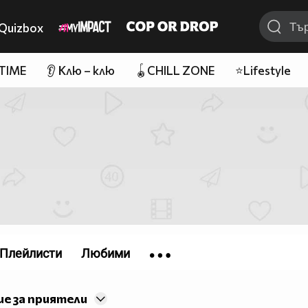
Quizbox
 TIME
👂 Клю – клю
🪀CHILL ZONE
⭐Lifestyle
Плейлисти
Любими
е за приятели