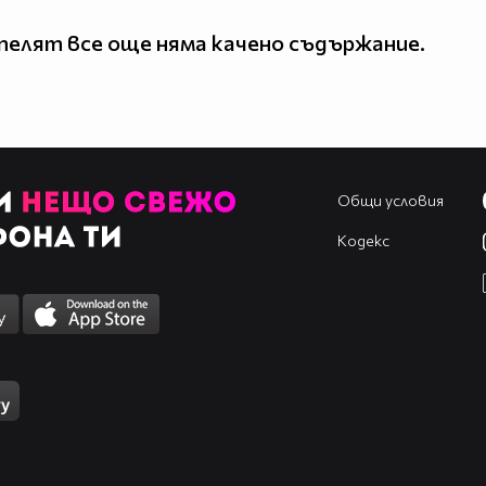
елят все още няма качено съдържание.
Общи условия
Кодекс