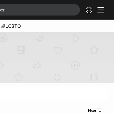
🌈LGBTQ
Име