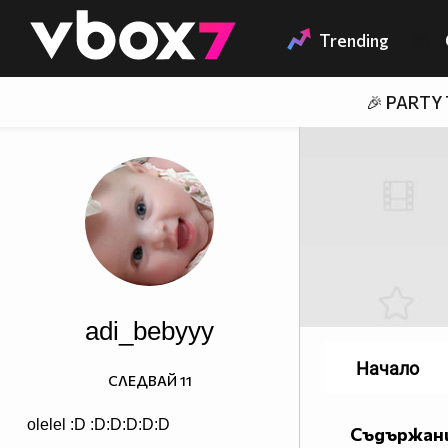
Member of
👾
Trending
🎉 PARTY
adi_bebyyy
Начало
СЛЕДВАЙ
11
olelel :D :D:D:D:D:D
Съдържани