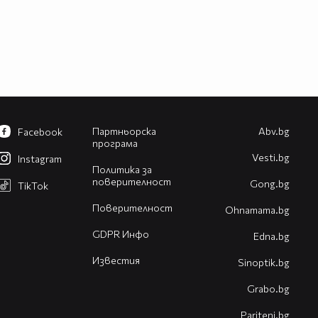
Партньорска
Abv.bg
Facebook
програма
Vesti.bg
Instagram
Политика за
поверителност
Gong.bg
TikTok
Поверителност
Оhnamama.bg
GDPR Инфо
Edna.bg
Известия
Sinoptik.bg
Grabo.bg
Pariteni.bg