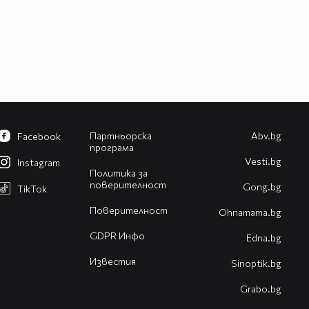
Партньорска
Abv.bg
Facebook
програма
Vesti.bg
Instagram
Политика за
поверителност
Gong.bg
TikTok
Поверителност
Оhnamama.bg
GDPR Инфо
Edna.bg
Известия
Sinoptik.bg
Grabo.bg