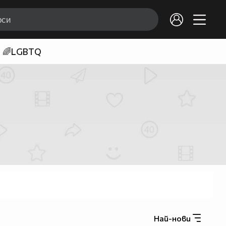
🌈LGBTQ
Най-нови