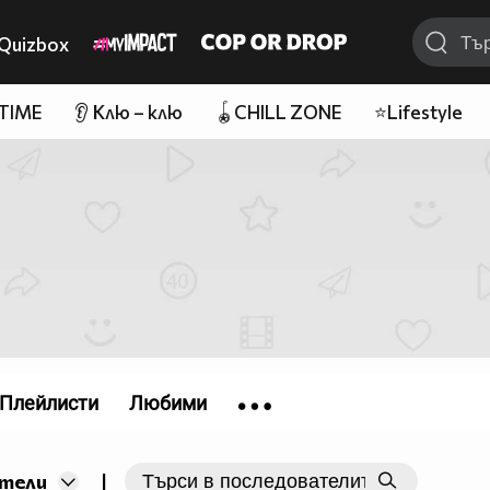
Quizbox
 TIME
👂 Клю – клю
🪀CHILL ZONE
⭐Lifestyle
Плейлисти
Любими
|
тели