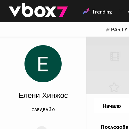
Member of
👾
Trending
🎉 PARTY
Елени Хинжос
Начало
СЛЕДВАЙ
0
Последова