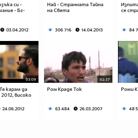
зъка си -
Най - Странната Тайна
Изпита
мание - Бг-
на Света
се стр
03.04.2012
306 716
14.04.2013
84 
03:09
02:37
 Те карам да
Ром Краде Ток
Роми К
 2012, високо
24.06.2012
63 484
26.03.2007
48 