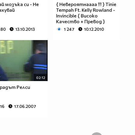
й мозъка си - Не
{ Невероятнаааа !!! } Tinie
ахувай
Tempah Ft. Kelly Rowland -
Invincible { Високо
Качество + Превод }
780
13.10.2013
1 247
10.12.2010
02:12
радът Релси
516
17.06.2007