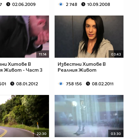
7
02.06.2009
2 748
10.09.2008
11:14
03:43
ни Хитове В
Известни Хитовe В
я Живот - Част 3
Реалния Живот
501
08.01.2012
758 156
08.02.2011
22:30
03:30