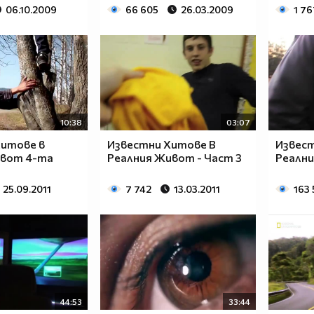
06.10.2009
66 605
26.03.2009
1 76
10:38
03:07
хитове в
Известни Хитове В
Извест
ивот 4-та
Реалния Живот - Част 3
Реални
25.09.2011
7 742
13.03.2011
163 
44:53
33:44