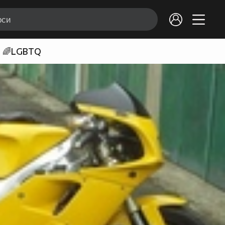
🌈LGBTQ