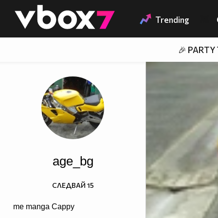
Member of
👾
Trending
🎉 PARTY
age_bg
СЛЕДВАЙ
15
me manga Cappy