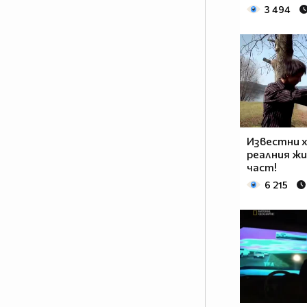
3 494
Известни 
реалния ж
част!
6 215