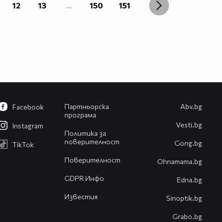
12
13
...
150
151
Партньорска
Abv.bg
Facebook
програма
Vesti.bg
Instagram
Политика за
поверителност
Gong.bg
TikTok
Поверителност
Оhnamama.bg
GDPR Инфо
Edna.bg
Известия
Sinoptik.bg
Grabo.bg