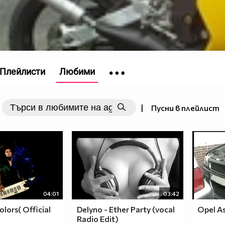
Плейлисти
Любими
|
Пусни в плейлист
04:01
03:42
lors( Official
Delyno - Ether Party (vocal
Opel As
Radio Edit)