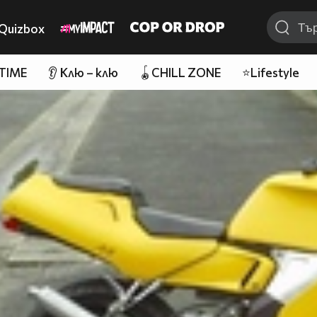
Quizbox
 TIME
👂 Клю – клю
🪀CHILL ZONE
⭐Lifestyle