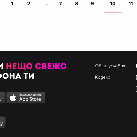
1
2
...
7
8
9
10
11
Общи условия
Кодекс