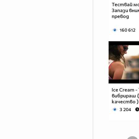
Тествай мо
Запази вни
превод
160 612
Ice Cream -
вибрираш {
качество }
3 204