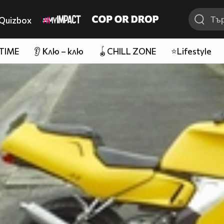
Quizbox
 TIME
👂 Клю – клю
🪀CHILL ZONE
⭐Lifestyle