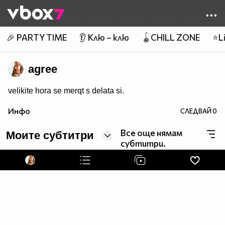
Member of
👾
🎉 PARTY TIME
👂 Клю – клю
🪀CHILL ZONE
⭐Li
agree
velikite hora se merqt s delata si.
Инфо
СЛЕДВАЙ
0
Все още нямам
Моите субтитри
субтитри.