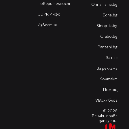
Поверителност
Оhnamama.bg
GDPR Инфо
Edna.bg
Известия
Sinoptik.bg
Grabo.bg
Pariteni.bg
За нас
За реклама
Контакт
Помощ
VBox7 блог
© 2026
Всички права
запазени.