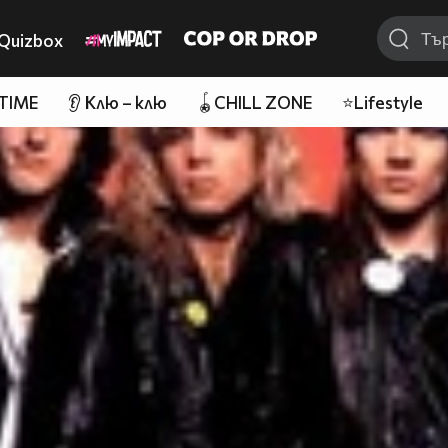
Quizbox
 TIME
👂 Клю – клю
🪀CHILL ZONE
⭐Lifestyle