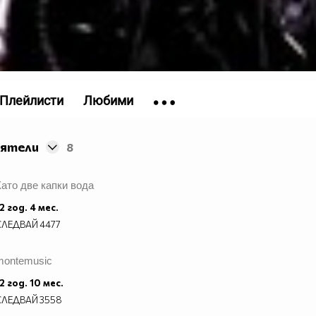
Плейлисти
Любими
иятели
8
Като две капки вода
2 год. 4 мес.
СЛЕДВАЙ
4477
montemusic
2 год. 10 мес.
СЛЕДВАЙ
3558