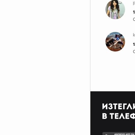
1
k
1