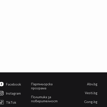
Партньорска
Abv.bg
Facebook
програма
Vesti.bg
Instagram
Политика за
поверителност
Gong.bg
TikTok