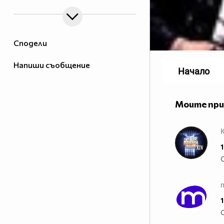
Сподели
Напиши съобщение
Начало
Моите пр
1
1