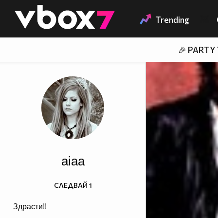
Member of
👾
Trending
🎉 PARTY
aiaa
СЛЕДВАЙ
1
Здрасти!!