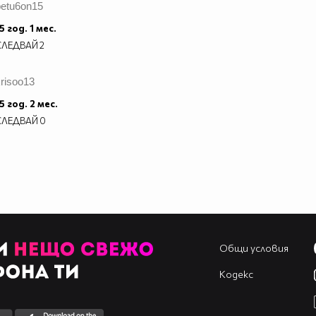
petu6on15
5 год. 1 мес.
СЛЕДВАЙ
2
risoo13
5 год. 2 мес.
СЛЕДВАЙ
0
Общи условия
Кодекс