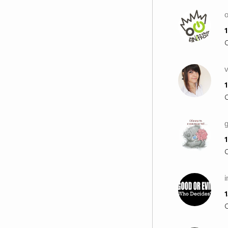
o
1
1
g
1
i
1