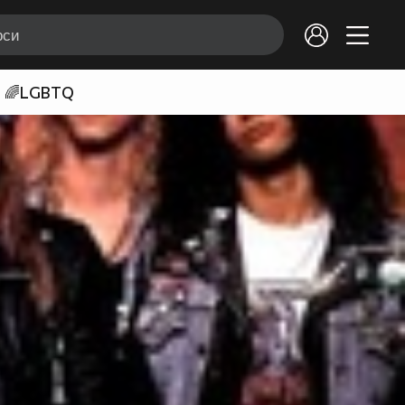
🌈LGBTQ