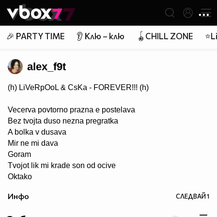
Member of
👾
🎉 PARTY TIME
👂 Клю – клю
🪀CHILL ZONE
⭐Li
alex_f9t
(h) LiVeRpOoL & CsKa - FOREVER!!! (h)
Vecerva povtorno prazna e postelava
Bez tvojta duso nezna pregratka
A bolka v dusava
Mir ne mi dava
Goram
Tvojot lik mi krade son od ocive
Oktako
si zamina ti (h)TE CAKAME, Tosence (h)... липсваш ни ....
Инфо
СЛЕДВАЙ
1
завинаги в нашите сърца (h) ;(