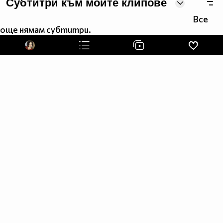
Субтитри към моите клипове
(h) TE CAKAM, ангелче (h)
Все
[TP]
още нямам субтитри.