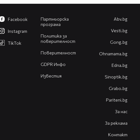
Партньорска
Abv.bg
Facebook
програма
Vesti.bg
Instagram
Политика за
поверителност
Gong.bg
TikTok
Поверителност
Оhnamama.bg
GDPR Инфо
Edna.bg
Известия
Sinoptik.bg
Grabo.bg
Pariteni.bg
За нас
За реклама
Контакт