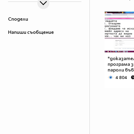
Сподели
Напиши съобщение
*доказате
програма з
пароли във
4 804