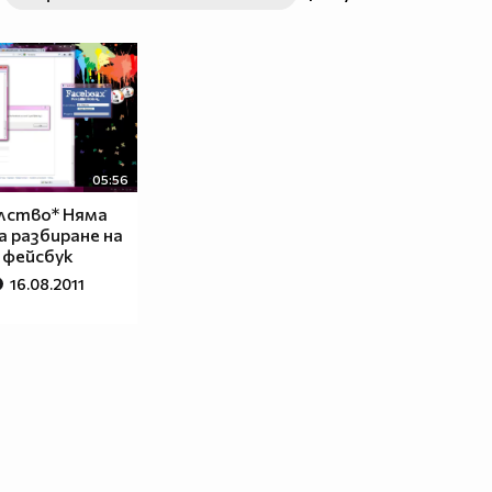
05:56
лство* Няма
а разбиране на
 фейсбук
16.08.2011