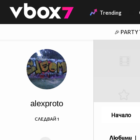
Member of
👾
Trending
🎉 PARTY
alexproto
Начало
СЛЕДВАЙ
1
Любими
|