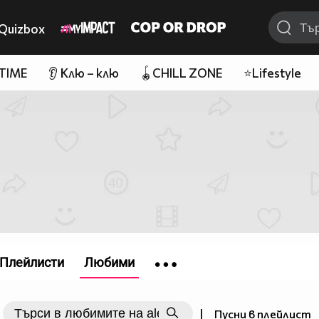
Quizbox
 TIME
👂 Клю – клю
🪀CHILL ZONE
⭐Lifestyle
Плейлисти
Любими
|
Пусни в плейлист