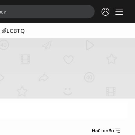
🌈LGBTQ
Най-нови