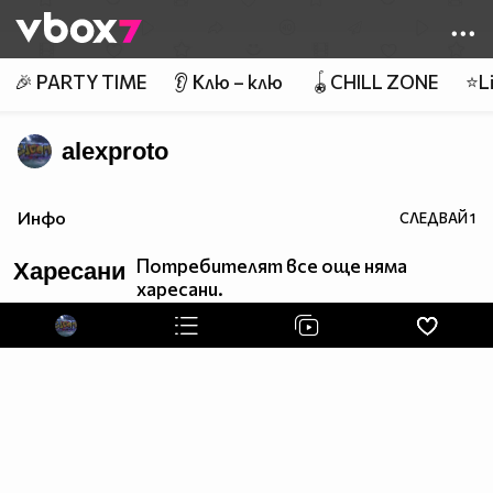
Member of
👾
🎉 PARTY TIME
👂 Клю – клю
🪀CHILL ZONE
⭐Li
alexproto
Инфо
СЛЕДВАЙ
1
Потребителят все още няма
Харесани
харесани.