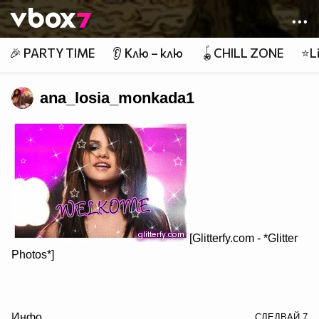
Member of
👾
🎉 PARTY TIME
👂 Клю – клю
🪀CHILL ZONE
⭐Li
ana_losia_monkada1
[Glitterfy.com - *Glitter
Photos*]
/> Нашето знаме: █♫♥♫█
Инфо
СЛЕДВАЙ
7