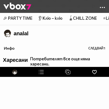
Member of
👾
🎉 PARTY TIME
👂 Клю – клю
🪀CHILL ZONE
⭐Li
analal
Инфо
СЛЕДВАЙ
1
Потребителят все още няма
Харесани
харесани.