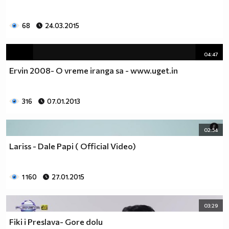
68
24.03.2015
04:47
Ervin 2008- O vreme iranga sa - www.uget.in
316
07.01.2013
02:54
Lariss - Dale Papi ( Official Video)
1 160
27.01.2015
03:29
Fiki i Preslava- Gore dolu