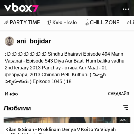
Member of
👾
🎉 PARTY TIME
👂 Клю – клю
🪀CHILL ZONE
⭐Li
ani_bojidar
: D :D :D :D :D :D :D Sindhu Bhairavi Episode 494 Mann
Vasanai - Episode 543 Diya Aur Baati Hum balika vadhu
2nd feruary 2013 Parichay - отива Aur Maat - 01
февруари, 2013 Chinnari Pelli Kuthuru ( చిన్నారి
పెళ్ళికూతురు ) Episode 1045 ( 18 -
September - 14 ) Saraswatichandra - 31st July 2013 : Ep
Инфо
СЛЕДВАЙ
3
114
Любими
07:01
Kilan & Sinan - Proklinam Denya V Koito Ya Vidyah