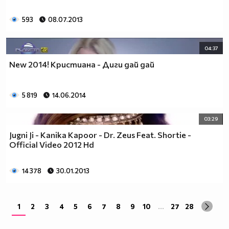
593
08.07.2013
04:37
New 2014! Кристиана - Диги дай дай
5 819
14.06.2014
03:29
Jugni Ji - Kanika Kapoor - Dr. Zeus Feat. Shortie -
Official Video 2012 Hd
14 378
30.01.2013
1
2
3
4
5
6
7
8
9
10
...
27
28