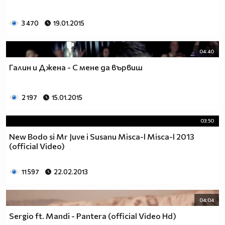
3 470
19.01.2015
04:40
Галин и Джена - С мене да вървиш
2 197
15.01.2015
03:50
New Bodo si Mr Juve i Susanu Misca-l Misca-l 2013
(official Video)
11 597
22.02.2013
04:04
Sergio ft. Mandi - Pantera (official Video Hd)