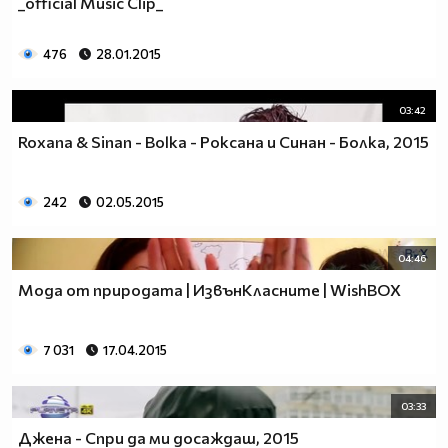
_official Music Clip_
476
28.01.2015
03:42
Roxana & Sinan - Bolka - Роксана и Синан - Болка, 2015
242
02.05.2015
04:46
Мода от природата | ИзвънКласните | WishBOX
7 031
17.04.2015
03:33
Джена - Спри да ми досаждаш, 2015