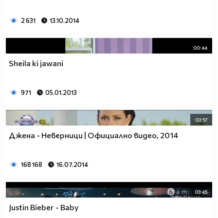
2 631
13.10.2014
00:44
Sheila ki jawani
971
05.01.2013
03:57
Джена - Неверници | Официално видео, 2014
168 168
16.07.2014
03:45
Justin Bieber - Baby