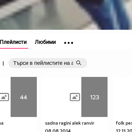
Плейлисти
Любими
|
44
123
ma
sadna ragini alek ranvir
folk pe
08.08.2014
12.11.2