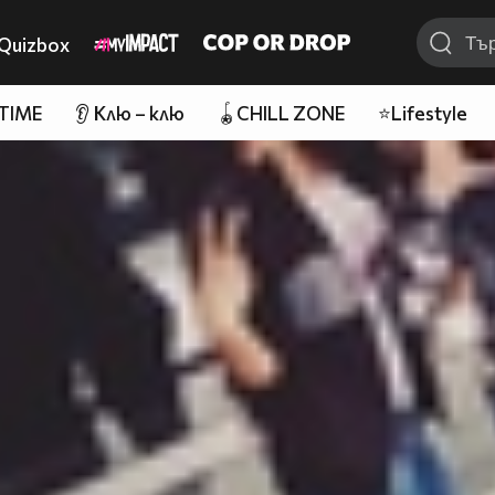
Quizbox
 TIME
👂 Клю – клю
🪀CHILL ZONE
⭐Lifestyle