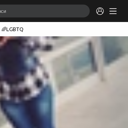
🌈LGBTQ