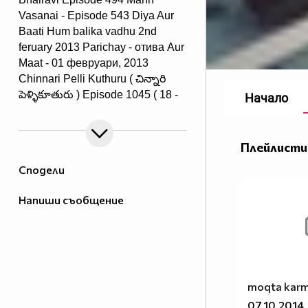
Vasanai - Episode 543 Diya Aur
Baati Hum balika vadhu 2nd
feruary 2013 Parichay - отива Aur
Maat - 01 февруари, 2013
Chinnari Pelli Kuthuru ( చిన్నారి
పెళ్ళికూతురు ) Episode 1045 ( 18 -
Начало
September - 14 )
Saraswatichandra - 31st July 2013
: Ep 114
Плейлисти
Сподели
Напиши съобщение
moqta kar
07.10.2014