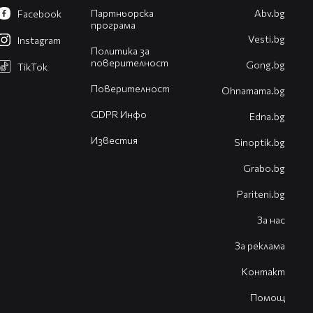
Партньорска
Abv.bg
Facebook
програма
Vesti.bg
Instagram
Политика за
поверителност
Gong.bg
TikTok
Поверителност
Оhnamama.bg
GDPR Инфо
Edna.bg
Известия
Sinoptik.bg
Grabo.bg
Pariteni.bg
За нас
За реклама
Контакт
Помощ