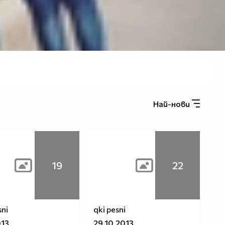
Най-нови
19
22
sni
qki pesni
013
29.10.2013