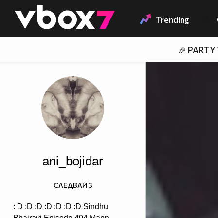
Member of
👾
Trending
🎉 PARTY
ani_bojidar
СЛЕДВАЙ
3
: D :D :D :D :D :D :D Sindhu
Bhairavi Episode 494 Mann