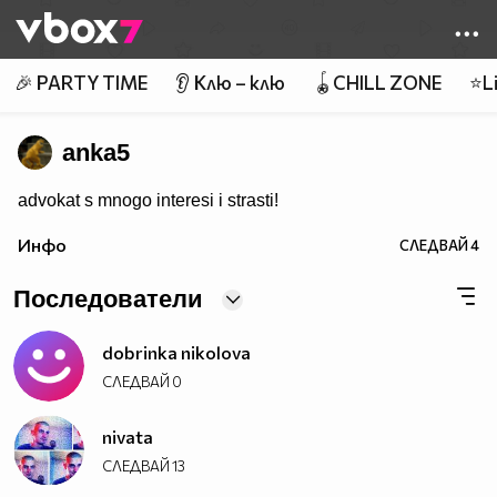
Member of
👾
🎉 PARTY TIME
👂 Клю – клю
🪀CHILL ZONE
⭐Li
anka5
advokat s mnogo interesi i strasti!
Инфо
СЛЕДВАЙ
4
Последователи
dobrinka nikolova
СЛЕДВАЙ
0
nivata
СЛЕДВАЙ
13