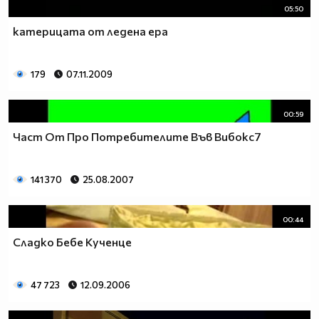
05:50
катерицата от ледена ера
179
07.11.2009
00:59
Част От Про Потребителите Във Вибокс7
141 370
25.08.2007
00:44
Сладко Бебе Кученце
47 723
12.09.2006