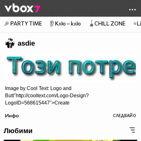
Member of
👾
🎉 PARTY TIME
👂 Клю – клю
🪀CHILL ZONE
⭐Li
asdie
Image by
Cool Text: Logo and
Butt"http://cooltext.com/Logo-Design?
LogoID=568615447">Create
Your Own Logo
Инфо
СЛЕДВАЙ
0
Любими