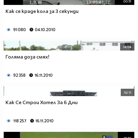
00:51
Как се краде кола за 3 секунди
91 080
04.10.2010
14:04
Голяма доза смях!
92 358
16.11.2010
02:11
Как Се Строи Хотел За 6 Дни
118 257
16.11.2010
01:59