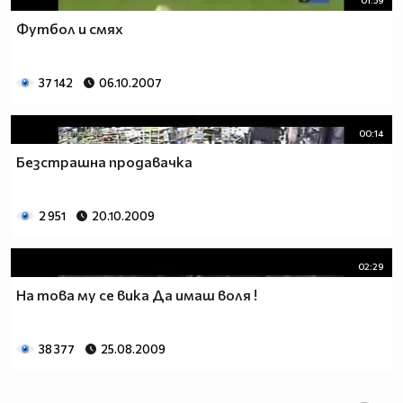
Футбол и смях
37 142
06.10.2007
00:14
Безстрашна продавачка
2 951
20.10.2009
02:29
На това му се вика Да имаш воля !
38 377
25.08.2009