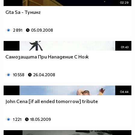
02:29
Gta Sa - Тунинг
2 891
05.09.2008
01:43
Самозащита При Нападение С Нож
10 558
26.04.2008
04:44
John Cena [if all ended tomorrow] tribute
1 221
18.05.2009