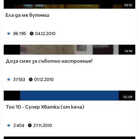
03:52
Ела да ме бутнеш
86 795
04.12.2010
14:58
Доза смях за съботно настроение!
37 553
01.12.2010
02:09
Топ 10 - Супер Хватки (от кеча)
2 404
27.11.2010