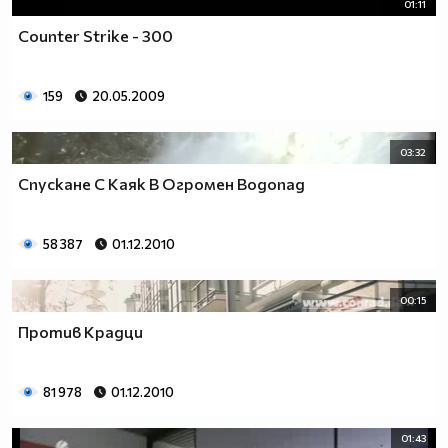
01:11
Counter Strike - 300
159
20.05.2009
03:32
Спускане С Каяк В Огромен Водопад
58 387
01.12.2010
00:15
Против Крадци
81 978
01.12.2010
01:43