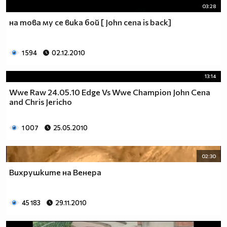
03:28
на това му се вика бой [ John cena is back]
1 594
02.12.2010
13:14
Wwe Raw 24.05.10 Edge Vs Wwe Champion John Cena
and Chris Jericho
1 007
25.05.2010
02:30
Вихрушките на Венера
45 183
29.11.2010