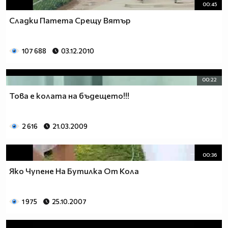
00:45
Сладки Патета Срещу Вятър
107 688
03.12.2010
00:22
Това е колата на бъдещето!!!
2 616
21.03.2009
00:36
Яко Чупене На Бутилка От Кола
1 975
25.10.2007