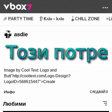
Member of
👾
🎉 PARTY TIME
👂 Клю – клю
🪀CHILL ZONE
⭐Li
asdie
Image by
Cool Text: Logo and
Butt"http://cooltext.com/Logo-Design?
LogoID=568615447">Create
Your Own Logo
Инфо
СЛЕДВАЙ
0
Любими