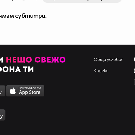
нямам субтитри.
Общи условия
Кодекс