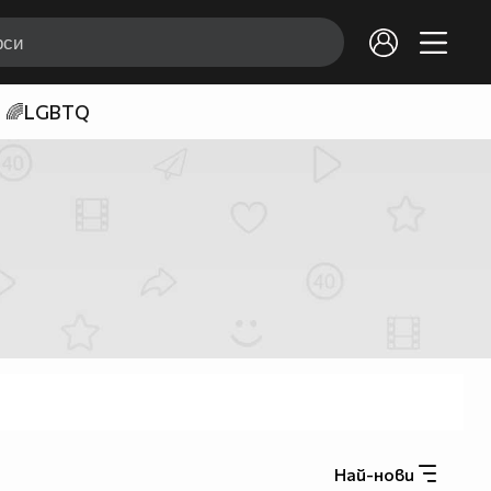
🌈LGBTQ
Най-нови