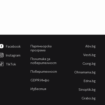
Партньорска
Abv.bg
Facebook
програма
Vesti.bg
Instagram
Политика за
поверителност
Gong.bg
TikTok
Поверителност
Оhnamama.bg
GDPR Инфо
Edna.bg
Известия
Sinoptik.bg
Grabo.bg