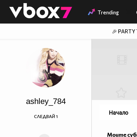
Member of
👾
Trending
🎉 PARTY
ashley_784
Начало
СЛЕДВАЙ
1
Моите су