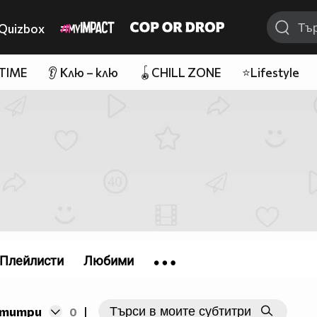
Quizbox
 TIME
👂 Клю – клю
🪀CHILL ZONE
⭐Lifestyle
Плейлисти
Любими
бтитри
0
|