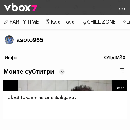
Member of
👾
🎉 PARTY TIME
👂 Клю – клю
🪀CHILL ZONE
⭐Li
asoto965
Инфо
СЛЕДВАЙ
0
Моите субтитри
01:17
Такъв Талант не сте виждали .