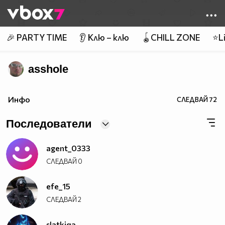
Member of
👾
🎉 PARTY TIME
👂 Клю – клю
🪀CHILL ZONE
⭐Li
asshole
Инфо
СЛЕДВАЙ
72
Последователи
agent_0333
СЛЕДВАЙ
0
efe_15
СЛЕДВАЙ
2
slatkiqa