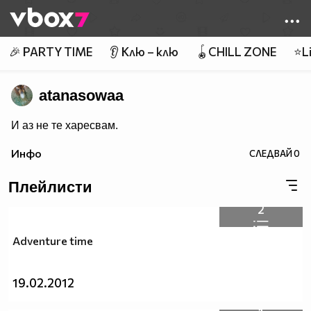
Member of
👾
🎉 PARTY TIME
👂 Клю – клю
🪀CHILL ZONE
⭐Li
atanasowaa
И аз не те харесвам.
Инфо
СЛЕДВАЙ
0
Плейлисти
2
Adventure time
19.02.2012