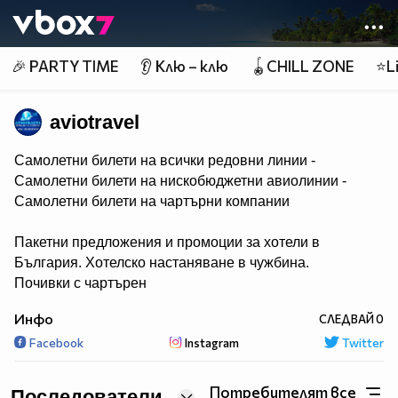
Member of
👾
🎉 PARTY TIME
👂 Клю – клю
🪀CHILL ZONE
⭐Li
aviotravel
Самолетни билети на всички редовни линии -
Самолетни билети на нискобюджетни авиолинии -
Самолетни билети на чартърни компании
Пакетни предложения и промоции за хотели в
България. Хотелско настаняване в чужбина.
Почивки с чартърен
полет до Анталия, Мармарис, Бодрум, Дубай,
Инфо
СЛЕДВАЙ
0
Барселона- Коста Брава, Санторини, Тунис
Facebook
Instagram
Twitter
ЕКСКУРЗИИ ДО: Австрия, Доминиканска Република,
Индия, Испания, Италия, Гърция, Турция, Бразилия,
Потребителят все
Последователи