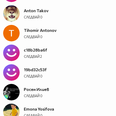
Anton Takov
СЛЕДВАЙ
0
Tihomir Antonov
СЛЕДВАЙ
0
c18b28ba6f
СЛЕДВАЙ
2
19bd32c53f
СЛЕДВАЙ
0
Росен Илиев
СЛЕДВАЙ
0
Emona Yosifova
СЛЕДВАЙ
0