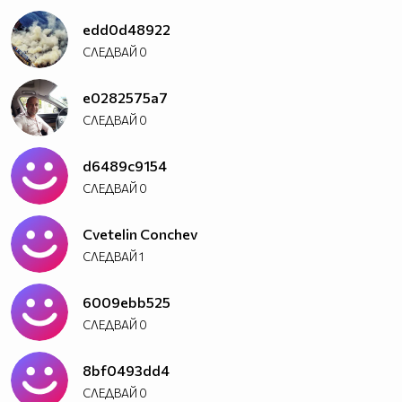
edd0d48922
СЛЕДВАЙ
0
e0282575a7
СЛЕДВАЙ
0
d6489c9154
СЛЕДВАЙ
0
Cvetelin Conchev
СЛЕДВАЙ
1
6009ebb525
СЛЕДВАЙ
0
8bf0493dd4
СЛЕДВАЙ
0