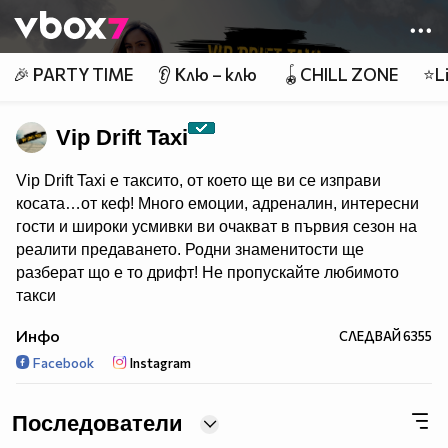
Member of
👾
🎉 PARTY TIME
👂 Клю – клю
🪀CHILL ZONE
⭐Li
Vip Drift Taxi
Vip Drift Taxi е таксито, от което ще ви се изправи
косата…от кеф! Много емоции, адреналин, интересни
гости и широки усмивки ви очакват в първия сезон на
реалити предаването. Родни знаменитости ще
разберат що е то дрифт! Не пропускайте любимото
такси
на звездите и възможността да ги видите така, както
Инфо
СЛЕДВАЙ
6355
никога не сте ги виждали!
Facebook
Instagram
Абонирайте се за канала!
Последователи
Очаквайте нов епизод всеки ВТОРНИК.