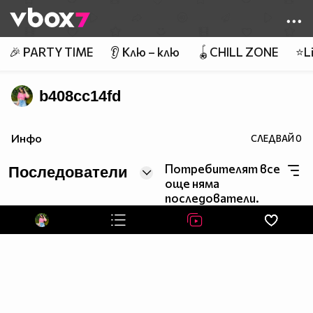
Member of
👾
🎉 PARTY TIME
👂 Клю – клю
🪀CHILL ZONE
⭐Li
b408cc14fd
Инфо
СЛЕДВАЙ
0
Потребителят все
Последователи
още няма
последователи.