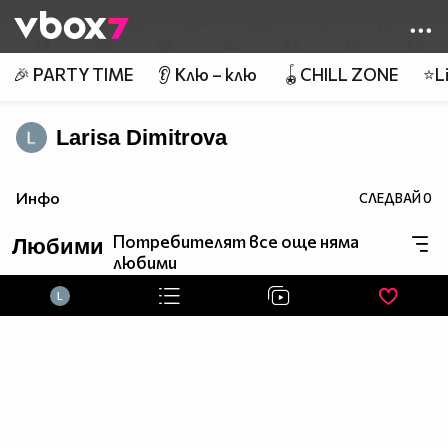
Member of
👾
🎉 PARTY TIME
👂 Клю – клю
🪀CHILL ZONE
⭐Li
Larisa Dimitrova
Инфо
СЛЕДВАЙ
0
Потребителят все още няма
Любими
любими