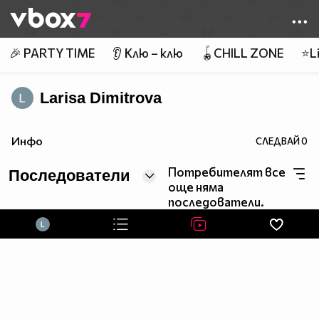
Member of
👾
🎉 PARTY TIME
👂 Клю – клю
🪀CHILL ZONE
⭐Li
Larisa Dimitrova
Инфо
СЛЕДВАЙ
0
Потребителят все
Последователи
още няма
последователи.