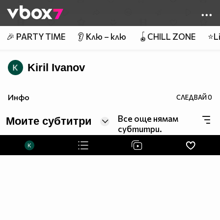
Member of
👾
🎉 PARTY TIME
👂 Клю – клю
🪀CHILL ZONE
⭐Li
Kiril Ivanov
Инфо
СЛЕДВАЙ
0
Все още нямам
Моите субтитри
субтитри.