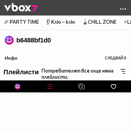
Member of
👾
🎉 PARTY TIME
👂 Клю – клю
🪀CHILL ZONE
⭐Li
b6488bf1d0
Инфо
СЛЕДВАЙ
0
Потребителят все още няма
Плейлисти
плейлисти.