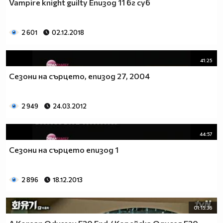
Vampire knight guilty Епизод 11 бг суб
❤ ❤ VAMPIRE KNIGHT ✖ IZATURA NA KISS [{ ANIME }]
✖ PLAYFUL KISS ✖ GOONG I LOVE IT! ❤ ❤
2 601
02.12.2018
(love) (riceball) (love)
41:25
Сезони на сърцето, епизод 27, 2004
2 949
24.03.2012
44:57
Сезони на сърцето епизод 1
2 896
18.12.2013
01:15:36