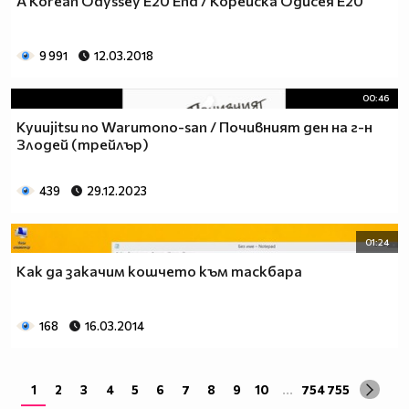
A Korean Odyssey E20 End / Корейска Одисея Е20
9 991
12.03.2018
00:46
Kyuujitsu no Warumono-san / Почивният ден на г-н
Злодей (трейлър)
439
29.12.2023
(love) (riceball) (love)
01:24
(love)
(love) (riceball) (love)
(love) (riceball) (love)
Как да закачим кошчето към таскбара
(love) (riceball) (love)
168
16.03.2014
1
2
3
4
5
6
7
8
9
10
...
754
755