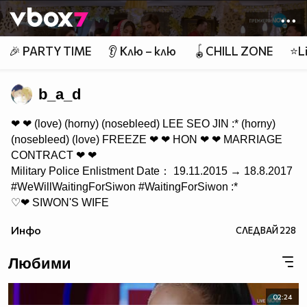
Member of
👾
🎉 PARTY TIME
👂 Клю – клю
🪀CHILL ZONE
⭐Li
b_a_d
❤ ❤ (love) (horny) (nosebleed) LEE SEO JIN :* (horny)
(nosebleed) (love) FREEZE ❤ ❤ HON ❤ ❤ MARRIAGE
CONTRACT ❤ ❤
Military Police Enlistment Date： 19.11.2015 → 18.8.2017
#‎WeWillWaitingForSiwon‬ #‎WaitingForSiwon‬ :*
♡❤ SIWON'S WIFE
❤ ♔ E.L.F ♔ ❤ @siwon407 :* IS MY EVERYTHING!!! ❤
Инфо
СЛЕДВАЙ
228
FOLLOWED by @siwon407 03/10/13 LOVE! ❤ Special
Day ❤ FOLLOWED by @DiorCChoi 10/01/15 ❤ ❤ LOVE
Любими
KPOP! ❤ WONKYU & SIHAE & EUNHAE & SIHYUK &
EUNSIHAE & SIHAEKYU & WONKYUHYUK & MORE
#SJCOUPLES ❤ LOVE ANIME! ❤ ♡ "You don't need to
02:24