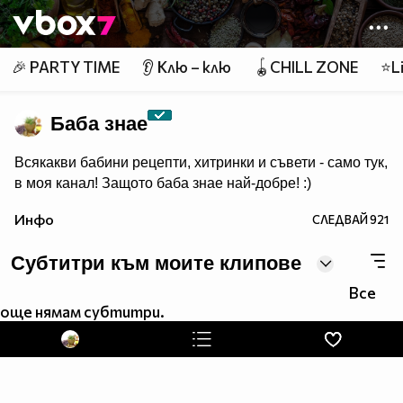
Member of
👾
🎉 PARTY TIME
👂 Клю – клю
🪀CHILL ZONE
⭐Li
Баба знае
Всякакви бабини рецепти, хитринки и съвети - само тук,
в моя канал! Защото баба знае най-добре! :)
Инфо
СЛЕДВАЙ
921
Субтитри към моите клипове
Все
още нямам субтитри.