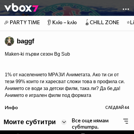
Member of
👾
🎉 PARTY TIME
👂 Клю – клю
🪀CHILL ZONE
⭐Li
baggf
Maken-ki първи сезон Bg Sub
1% от населението МРАЗИ Аниметата. Ако ти си от
тези 99% които ги харесват сложи това в профила си.
Анимето се води за детски филм, така ли? Да бе,да!
Анимето е игрален филм под формата
на сериал, включващ драма, фантастика, комедия,
Инфо
СЛЕДВАЙ
44
романтика. Единствената разлика между игралните
сериали и анимето е, че анимето е нарисувано... Ако
Все още нямам
Моите субтитри
подкрепяш тази теза, може да копнеш това в
субтитри.
профилчето си.