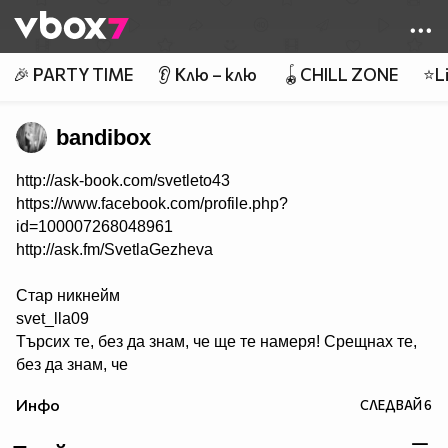
Member of
👾
🎉 PARTY TIME
👂 Клю – клю
🪀CHILL ZONE
⭐Li
bandibox
http://ask-book.com/svetleto43
https://www.facebook.com/profile.php?
id=100007268048961
http://ask.fm/SvetlaGezheva
Стар никнейм
svet_lla09
Търсих те, без да знам, че ще те намеря! Срещнах те,
без да знам, че
ще се влюбя! Намерих те, без да знам какво чувствам!
Инфо
СЛЕДВАЙ
6
Влюбих се, без да знам, че така ще боли! Промених се,
без да знам, че ще е заради теб! Обикнах те, без да