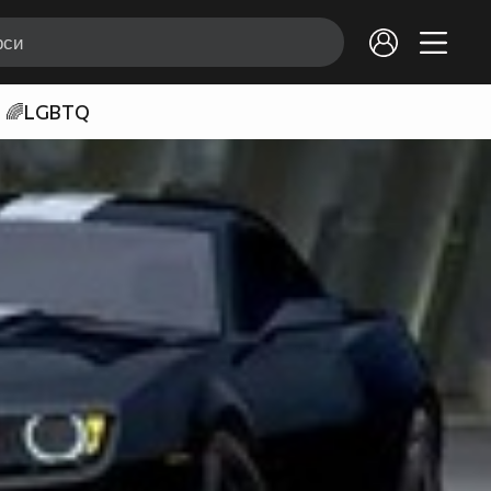
🌈LGBTQ