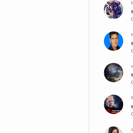
b
1
1
1
1