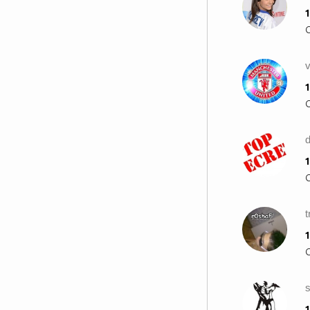
1
1
d
1
1
1