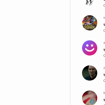
w
1
1
1
1