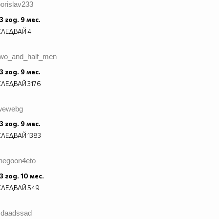
orislav233
3 год. 9 мес.
СЛЕДВАЙ
4
two_and_half_men
3 год. 9 мес.
СЛЕДВАЙ
3176
wewebg
3 год. 9 мес.
СЛЕДВАЙ
1383
thegoon4eto
3 год. 10 мес.
СЛЕДВАЙ
549
sdaadssad