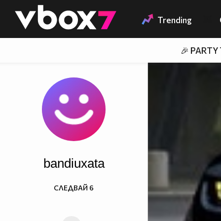
Member of
👾
Trending
🎉 PARTY
bandiuxata
СЛЕДВАЙ
6