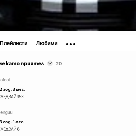
Плейлисти
Любими
ме като приятел
20
ofool
2 год. 3 мес.
СЛЕДВАЙ
353
penguu
3 год. 1 мес.
СЛЕДВАЙ
8