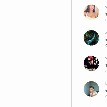
v
1
1
1
1