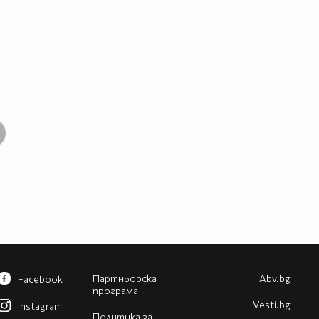
Партньорска
Abv.bg
Facebook
програма
Vesti.bg
Instagram
Политика за