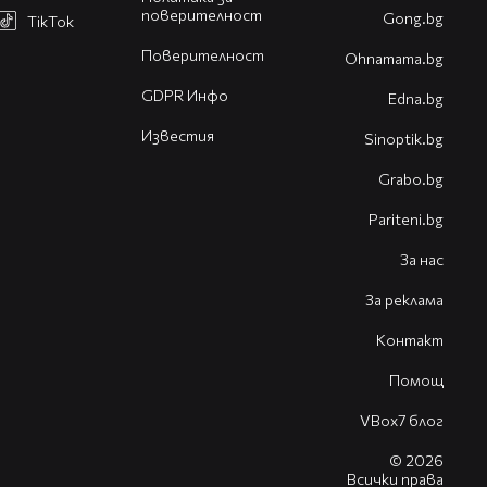
поверителност
Gong.bg
TikTok
Поверителност
Оhnamama.bg
GDPR Инфо
Edna.bg
Известия
Sinoptik.bg
Grabo.bg
Pariteni.bg
За нас
За реклама
Контакт
Помощ
VBox7 блог
© 2026
Всички права