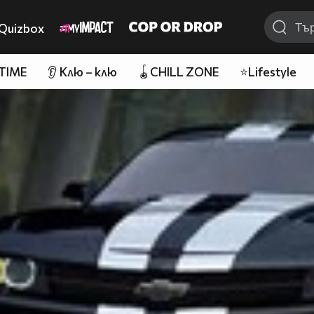
Quizbox
 TIME
👂 Клю – клю
🪀CHILL ZONE
⭐Lifestyle