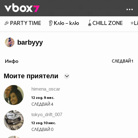
Member of
👾
🎉 PARTY TIME
👂 Клю – клю
🪀CHILL ZONE
⭐Li
barbyyy
Инфо
СЛЕДВАЙ
1
Моите приятели
himena_oscar
12 год. 9 мес.
СЛЕДВАЙ
4
tokyo_drift_007
12 год. 10 мес.
СЛЕДВАЙ
0