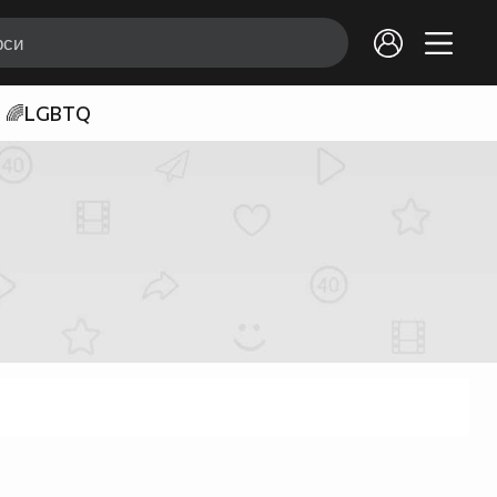
🌈LGBTQ