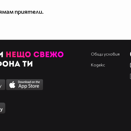
ямам приятели.
Общи условия
Кодекс