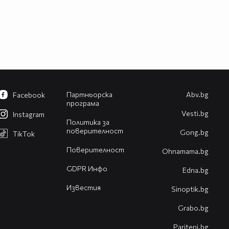
Партньорска
Abv.bg
Facebook
програма
Vesti.bg
Instagram
Политика за
поверителност
Gong.bg
TikTok
Поверителност
Оhnamama.bg
GDPR Инфо
Edna.bg
Известия
Sinoptik.bg
Grabo.bg
Pariteni.bg