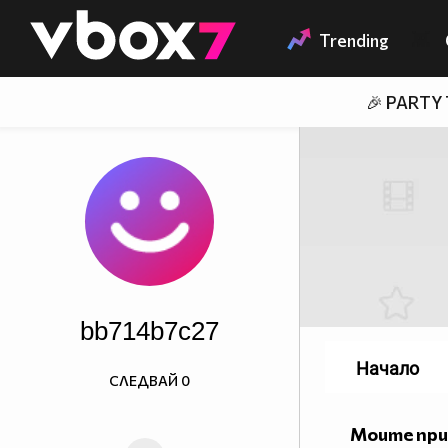
Member of
👾
Trending
🎉 PARTY
bb714b7c27
Начало
СЛЕДВАЙ
0
Моите пр