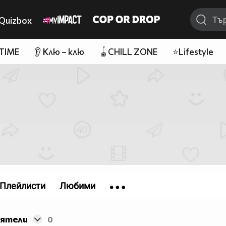
Quizbox
 TIME
👂 Клю – клю
🪀CHILL ZONE
⭐Lifestyle
Плейлисти
Любими
иятели
0